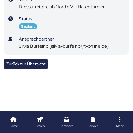
Dressurreiterclub Nord e.V. - Hallenturnier
Status
Geplant
Ansprechpartner
Silvia Burfeind (silvia-burfeind@t-online.de)
Zurück zur Übersicht
Home
Turniere
Seminare
Service
Mehr