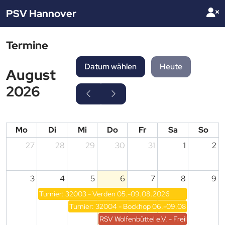
PSV Hannover
Termine
Datum wählen
Heute
August
2026
Mo
Di
Mi
Do
Fr
Sa
So
27
28
29
30
31
1
2
3
4
5
6
7
8
9
Turnier: 32003 - Verden 05.-09.08.2026
Turnier: 32004 - Bockhop 06.-09.08.2026
RSV Wolfenbüttel e.V. - Freilandturnier 