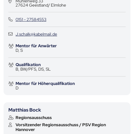
Mühlenweg 33
27624
Geestland/ Elmlohe
0151 - 27584553
J.schalk@kabelmail.de
Mentor für Anwärter
D, S
Qualifikation
B, BW/PFS, DS, SL
Mentor für Höherqualifikation
D
Matthias Bock
Regionsausschuss
Vorsitzender Regionsausschuss / PSV Region
Hannover