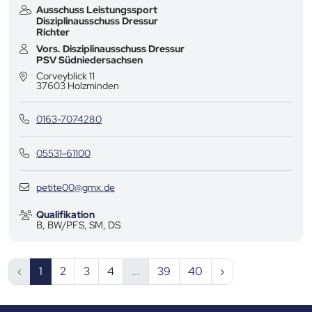
Ausschuss Leistungssport
Disziplinausschuss Dressur
Richter
Vors. Disziplinausschuss Dressur
PSV Südniedersachsen
Corveyblick 11
37603
Holzminden
0163-7074280
05531-61100
petite00@gmx.de
Qualifikation
B, BW/PFS, SM, DS
‹
1
2
3
4
...
39
40
›