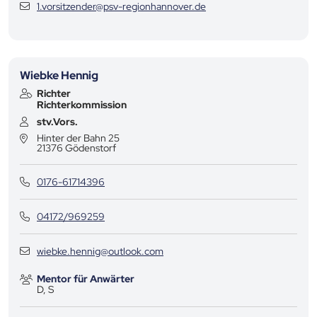
1.vorsitzender@psv-regionhannover.de
Wiebke Hennig
Richter
Richterkommission
stv.Vors.
Hinter der Bahn 25
21376
Gödenstorf
0176-61714396
04172/969259
wiebke.hennig@outlook.com
Mentor für Anwärter
D, S