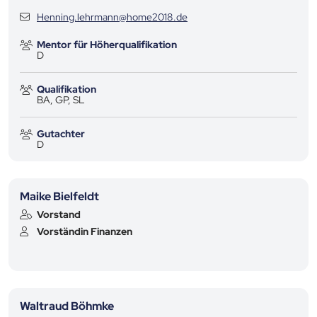
Henning.lehrmann@home2018.de
Mentor für Höherqualifikation
D
Qualifikation
BA, GP, SL
Gutachter
D
Maike Bielfeldt
Vorstand
Vorständin Finanzen
Waltraud Böhmke