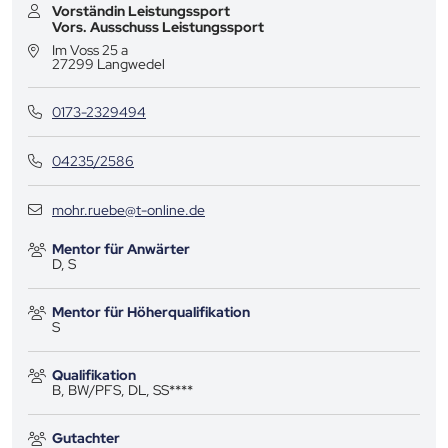
Vorständin Leistungssport
Vors. Ausschuss Leistungssport
Im Voss 25 a
27299
Langwedel
0173-2329494
04235/2586
mohr.ruebe@t-online.de
Mentor für Anwärter
D, S
Mentor für Höherqualifikation
S
Qualifikation
B, BW/PFS, DL, SS****
Gutachter