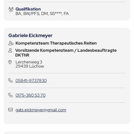
Qualifikation
BA, BW/PFS, DM, SS****, FA
Gabriele Eickmeyer
Kompetenzteam Therapeutisches Reiten
Vorsitzende Kompetenzteam / Landesbeauftragte
DKThR
Lerchenweg 3
29439
Lüchow
05841-9737830
0175-360 53 70
gabi.eickmeyer@gmail.com