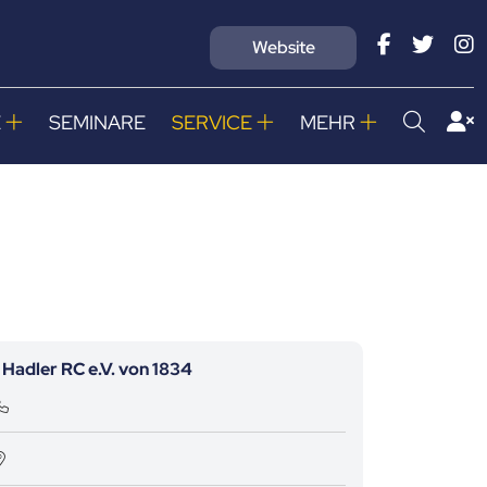
Website
E
SEMINARE
SERVICE
MEHR
Hadler RC e.V. von 1834
Kontaktdaten