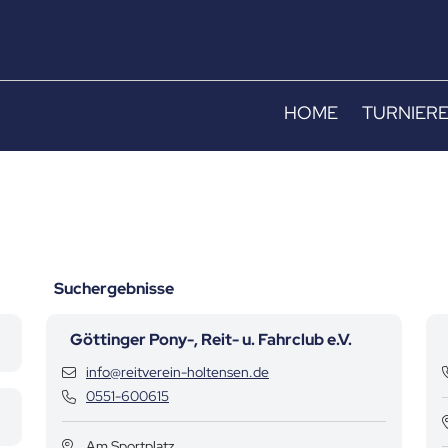
HOME
TURNIER
Suchergebnisse
Göttinger Pony-, Reit- u. Fahrclub e.V.
Kontaktdaten
info@reitverein-holtensen.de
Kontaktdaten
0551-600615
Am Sportplatz