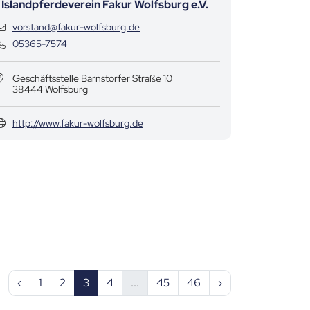
Islandpferdeverein Fakur Wolfsburg e.V.
Kontaktdaten
vorstand@fakur-wolfsburg.de
Kontaktdaten
05365-7574
Geschäftsstelle Barnstorfer Straße 10
38444 Wolfsburg
http://www.fakur-wolfsburg.de
‹
1
2
3
4
...
45
46
›