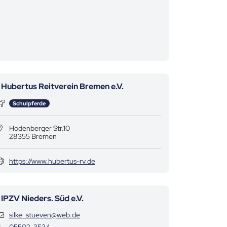
Hubertus Reitverein Bremen e.V.
Kategorie
Schulpferde
Hodenberger Str.10
28355 Bremen
https://www.hubertus-rv.de
IPZV Nieders. Süd e.V.
Kontaktdaten
silke_stueven@web.de
Kontaktdaten