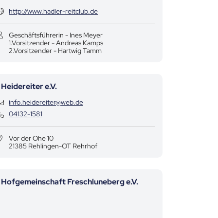
http://www.hadler-reitclub.de
Geschäftsführerin -
Ines Meyer
1.Vorsitzender -
Andreas Kamps
2.Vorsitzender -
Hartwig Tamm
Heidereiter e.V.
Kontaktdaten
info.heidereiter@web.de
Kontaktdaten
04132-1581
Vor der Ohe 10
21385 Rehlingen-OT Rehrhof
Hofgemeinschaft Freschluneberg e.V.