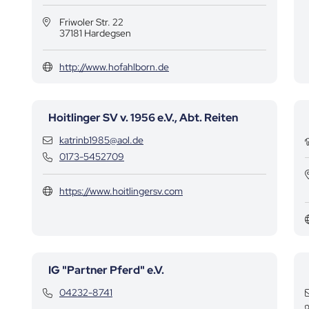
Friwoler Str. 22
37181 Hardegsen
http://www.hofahlborn.de
Hoitlinger SV v. 1956 e.V., Abt. Reiten
Kontaktdaten
katrinb1985@aol.de
Kontaktdaten
0173-5452709
https://www.hoitlingersv.com
IG "Partner Pferd" e.V.
Kontaktdaten
04232-8741