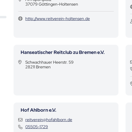
37079 Göttingen-Holtensen
http://www.reitverein-holtensen.de
Hanseatischer Reitclub zu Bremen e.V.
Schwachhauer Heerstr. 59
28211 Bremen
Hof Ahlborn e.V.
Kontaktdaten
reitverein@hofahlborn.de
Kontaktdaten
05505-1729