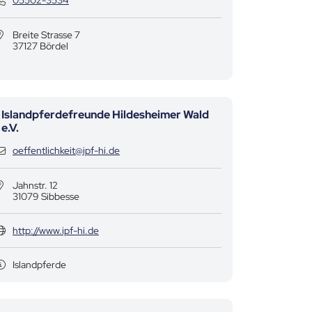
05502-3534
Breite Strasse 7
37127 Bördel
Islandpferdefreunde Hildesheimer Wald
e.V.
Kontaktdaten
oeffentlichkeit@ipf-hi.de
Jahnstr. 12
31079 Sibbesse
http://www.ipf-hi.de
Islandpferde