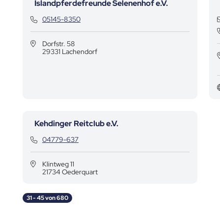
Islandpferdefreunde Selenenhof e.V.
Kontaktdaten
05145-8350
Dorfstr. 58
29331 Lachendorf
Kehdinger Reitclub e.V.
Kontaktdaten
04779-637
Klintweg 11
21734 Oederquart
31 - 45 von 680